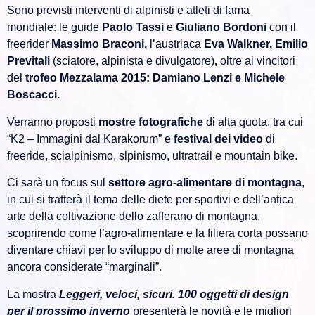
Sono previsti interventi di alpinisti e atleti di fama
mondiale: le guide
Paolo Tassi
e
Giuliano Bordoni
con il
freerider
Massimo Braconi,
l’austriaca
Eva Walkner, Emilio
Previtali
(sciatore, alpinista e divulgatore)
,
oltre ai vincitori
del
trofeo Mezzalama 2015:
Damiano Lenzi
e
Michele
Boscacci.
Verranno proposti
mostre fotografiche
di alta quota, tra cui
“K2 – Immagini dal Karakorum” e
festival dei video
di
freeride, scialpinismo, slpinismo, ultratrail e mountain bike.
Ci sarà un focus sul
settore agro-alimentare di montagna
,
in cui si tratterà il tema delle diete per sportivi e dell’antica
arte della coltivazione dello zafferano di montagna,
scoprirendo come l’agro-alimentare e la filiera corta possano
diventare chiavi per lo sviluppo di molte aree di montagna
ancora considerate “marginali”.
La mostra
Leggeri, veloci, sicuri. 100 oggetti di design
per il prossimo inverno
presenterà le novità e le migliori