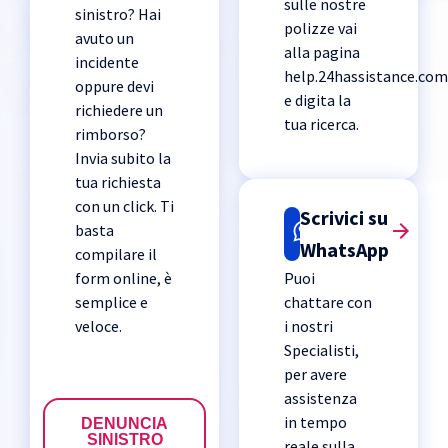
sulle nostre
sinistro? Hai
polizze vai
avuto un
alla pagina
incidente
help.24hassistance.co
oppure devi
e digita la
richiedere un
tua ricerca.
rimborso?
Invia subito la
tua richiesta
con un click. Ti
Scrivici su
basta
WhatsApp
compilare il
form online, è
Puoi
semplice e
chattare con
veloce.
i nostri
Specialisti,
per avere
assistenza
in tempo
DENUNCIA
SINISTRO
reale sulla