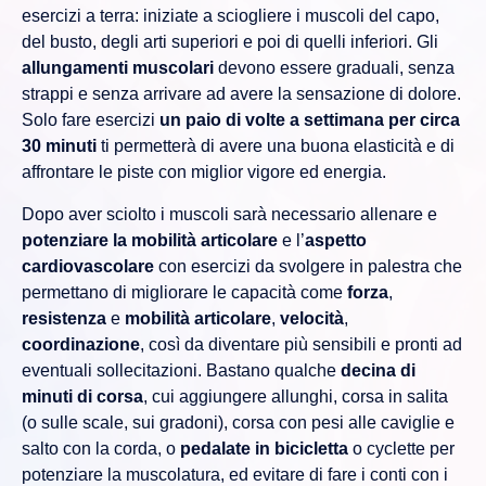
esercizi a terra: iniziate a sciogliere i muscoli del capo,
del busto, degli arti superiori e poi di quelli inferiori. Gli
allungamenti muscolari
devono essere graduali, senza
strappi e senza arrivare ad avere la sensazione di dolore.
Solo fare esercizi
un paio di volte a settimana per circa
30 minuti
ti permetterà di avere una buona elasticità e di
affrontare le piste con miglior vigore ed energia.
Dopo aver sciolto i muscoli sarà necessario allenare e
potenziare la mobilità articolare
e l’
aspetto
cardiovascolare
con esercizi da svolgere in palestra che
permettano di migliorare le capacità come
forza
,
resistenza
e
mobilità articolare
,
velocità
,
coordinazione
, così da diventare più sensibili e pronti ad
eventuali sollecitazioni. Bastano qualche
decina di
minuti di corsa
, cui aggiungere allunghi, corsa in salita
(o sulle scale, sui gradoni), corsa con pesi alle caviglie e
salto con la corda, o
pedalate in bicicletta
o cyclette per
potenziare la muscolatura, ed evitare di fare i conti con i